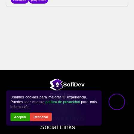
Sofi
Dev
Fast links
Usamos cookies para mejorar tu experiencia.
Puedes leer nuestra
política de privacidad
para más
Repository
información.
Visit my Blog
Aceptar
Rechazar
Download my cv
Social Links