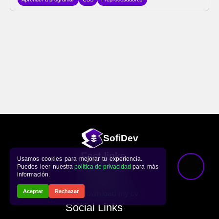
Sofi
Dev
Fast links
Usamos cookies para mejorar tu experiencia.
Puedes leer nuestra
política de privacidad
para más
Repository
información.
Visit my Blog
Aceptar
Rechazar
Download my cv
Social Links