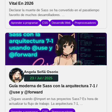
Vital En 2026
Declarar la muerte de Sass se ha convertido en el pasatiempo
favorito de muchos desarrolladores. ...
Aprender a programar
CSS
Desarrollo Web
Preprocesadores
Angela Sofíá Osorio
23 / Jul / 2025
Guía moderna de Sass con la arquitectura 7-1 /
@use y @forward
¿Sigues usando @import en tus proyectos Sass? Es hora de
actualizar tu flujo de trabajo. La arquitectura 7-1, ...
Aprender a programar
CSS
Preprocesadores