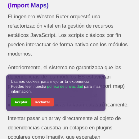
(Import Maps)
El ingeniero Weston Ruter orquestó una
refactorización vital en la gestión de recursos
estáticos JavaScript. Los scripts clásicos por fin
pueden interactuar de forma nativa con los módulos
modernos.
Anteriormente, el sistema no garantizaba que las
dependencias de los módulos ES estuvieran
Usamos cookies para mejorar tu experiencia.
presentes en el mapa de importación (import map)
Puedes leer nuestra
política de privacidad
para más
información.
del navegador. Esto provocaba que las
Aceptar
Rechazar
importaciones dinámicas fallaran catastróficamente.
Intentar pasar un array directamente al objeto de
dependencias causaba un colapso en plugins
populares como Imagify, que esperaban