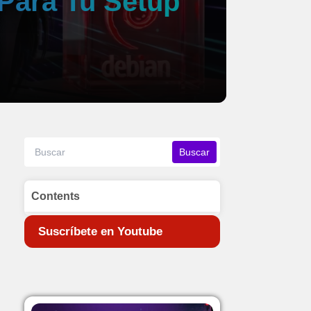
Para Tu Setup
Contents
1.
Las Extensiones Imprescindibles
Suscríbete en Youtube
para GNOME
1.1.
1. Extension Manager
1.2.
2. Blur My Shell