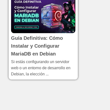
1.3.
3. Caffeine
1.4.
4. Volume Scroller
1.5.
5. Dash to Dock
1.6.
6. Color Picker
1.7.
7. Desktop Cube
Guía Definitiva: Cómo
1.8.
8. Ventanas Inteligentes
Instalar y Configurar
1.9.
9. Search Light
MariaDB en Debian
1.10.
10. Just Perfection y Media
Si estás configurando un servidor
Controls
web o un entorno de desarrollo en
2.
Dale Vida a tus Iconos
Debian, la elección ...