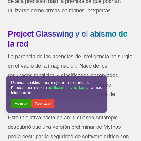
de alta precisión bajo la premisa de que podrían
utilizarse como armas en manos inexpertas.
Project Glasswing y el abismo de
la red
La paranoia de las agencias de inteligencia no surgió
en el vacío de la imaginación. Nace de los
resultados tangibles y clasificados observados
Usamos cookies para mejorar tu experiencia.
dentro de Project Glasswing, la iniciativa de
Puedes leer nuestra
política de privacidad
para más
información.
ciberseguridad corporativa más ambiciosa de
Anthropic.
Aceptar
Rechazar
Esta iniciativa nació en abril, cuando Anthropic
descubrió que una versión preliminar de Mythos
podía destripar la seguridad de software crítico con