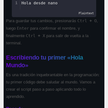
Hola desde nano
1
Plaintext
Ctrl + O
Para guardar tus cambios, presionarás
,
Enter
luego
para confirmar el nombre, y
Ctrl + X
finalmente
para salir de vuelta a la
terminal.
Escribiendo tu primer «Hola
Mundo»
Es una tradición inquebrantable en la programación:
tu primer código debe saludar al mundo. Vamos a
crear el script paso a paso aplicando todo lo
aprendido.