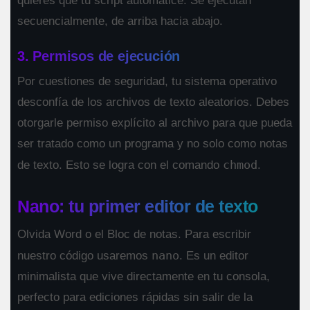
quieres que tu script automatice. Se ejecutan
secuencialmente, de arriba hacia abajo.
3. Permisos de ejecución
Por cuestiones de seguridad, tu sistema operativo
desconfía de los archivos de texto aleatorios. Debes
otorgarle permiso explícito al archivo para que pueda
ser tratado como un programa y no solo como notas
chmod
de texto. Esto se logra con el comando
.
Nano: tu primer editor de texto
Olvida Word o el Bloc de notas. Para escribir
nano
nuestro código usaremos
. Es un editor
minimalista que vive directamente en tu consola,
perfecto para ediciones rápidas sin salir de la