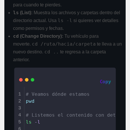
para cuando te pierdes.
ls
(List):
Muestra los archivos y carpetas dentro del
ls -l
directorio actual. Usa
si quieres ver detalles
como permisos y fechas.
cd
(Change Directory):
Tu vehículo para
cd /ruta/hacia/carpeta
moverte.
te lleva a un
cd ..
nuevo destino.
te regresa a la carpeta
anterior.
Copy
# Veamos dónde estamos
1
pwd
2
3
# Listemos el contenido con detalle
4
ls
-l
5
6