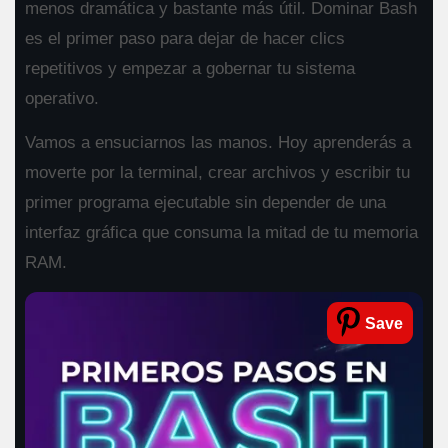
menos dramática y bastante más útil. Dominar Bash
es el primer paso para dejar de hacer clics
repetitivos y empezar a gobernar tu sistema
operativo.
Vamos a ensuciarnos las manos. Hoy aprenderás a
moverte por la terminal, crear archivos y escribir tu
primer programa ejecutable sin depender de una
interfaz gráfica que consuma la mitad de tu memoria
RAM.
Save