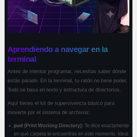
Aprendiendo a navegar en la
terminal
Antes de intentar programar, necesitas saber dónde
estás parado. En la terminal, tu ratón no tiene poder.
Todo se basa en texto y estructura de directorios.
Aquí tienes el kit de supervivencia básico para
moverte por el sistema de archivos:
pwd
(Print Working Directory):
Te dice exactamente
en qué carpeta te encuentras en este momento. Ideal