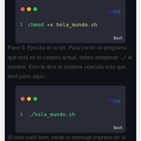
Copy
chmod
+x
hola_mundo.sh
1
Bash
Paso 5: Ejecuta el script. Para correr un programa
./
que está en tu carpeta actual, debes anteponer
al
nombre. Esto le dice al sistema «ejecuta esto que
está justo aquí».
Copy
./hola_mundo.sh
1
Bash
Si todo salió bien, verás tu mensaje impreso en la