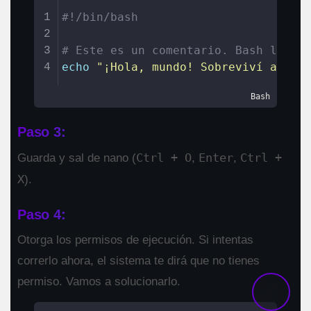
#!/bin/bash
1
2
# Este es un comentario. Bash lo ig
3
echo
"
¡Hola, mundo! Sobreviví a la 
4
Bash
Paso 3:
Ctrl + O
Enter
Ctrl +
Guarda y sal de nano (
,
,
X
).
Paso 4:
Otorga los permisos de ejecución. Si intentas
correrlo ahora, el sistema te dirá que no tienes
permiso. Vamos a solucionarlo.