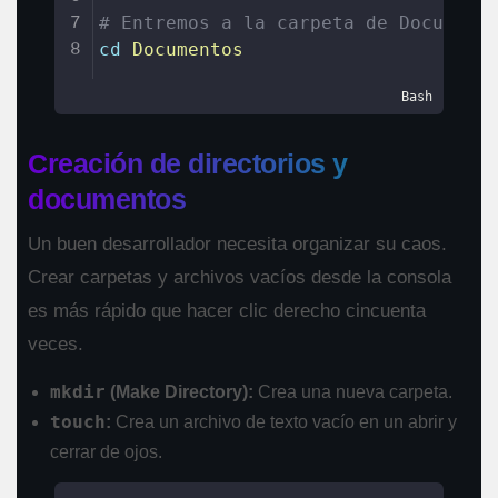
# Entremos a la carpeta de Document
7
cd
Documentos
8
Bash
Creación de directorios y
documentos
Un buen desarrollador necesita organizar su caos.
Crear carpetas y archivos vacíos desde la consola
es más rápido que hacer clic derecho cincuenta
veces.
mkdir
(Make Directory):
Crea una nueva carpeta.
touch
:
Crea un archivo de texto vacío en un abrir y
cerrar de ojos.