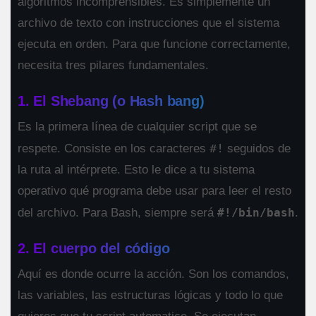
algoritmos incomprensibles. Es simplemente un
archivo de texto con instrucciones que el sistema
ejecuta en orden. Para que funcione correctamente,
necesita tres pilares fundamentales.
1. El Shebang (o Hash bang)
Es la primera línea de cualquier script que se
#!
respete. Consiste en los caracteres
seguidos de
la ruta al intérprete. Esto le dice a tu sistema
operativo qué programa debe usar para leer el resto
del archivo. Para Bash, siempre será
#!/bin/bash
.
2. El cuerpo del código
Aquí es donde ocurre la acción. Son los comandos,
las variables, las estructuras lógicas y todo lo que