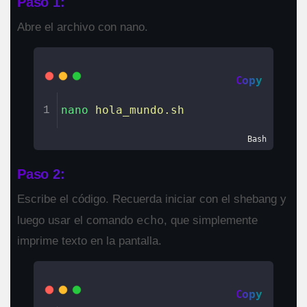
Paso 1:
Abre el archivo con nano.
Copy
nano
hola_mundo.sh
1
Bash
Paso 2:
Escribe el código. Recuerda iniciar con el shebang y
echo
luego usar el comando
, que simplemente
imprime texto en la pantalla.
Copy