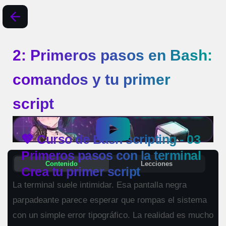
2: Primeros pasos en Bash:
comandos y tu primer
script
💖 Curso de Bash scripting - 03
Primeros pasos con la terminal
Contenido
Lecciones
Crea tu primer script
La terminal suele intimidar. Esa pantalla negra
parpadeante parece esperar que rompas el sistema
con un simple error tipográfico. La realidad es mucho