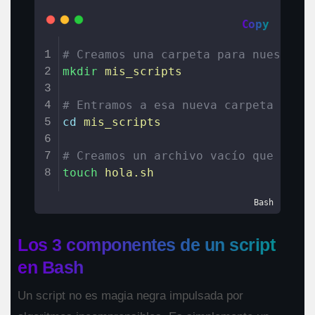
Copy
# Creamos una carpeta para nuestros
1
mkdir
mis_scripts
2
3
# Entramos a esa nueva carpeta
4
cd
mis_scripts
5
6
# Creamos un archivo vacío que pron
7
touch
hola.sh
8
Bash
Los 3 componentes de un script
en Bash
Un script no es magia negra impulsada por