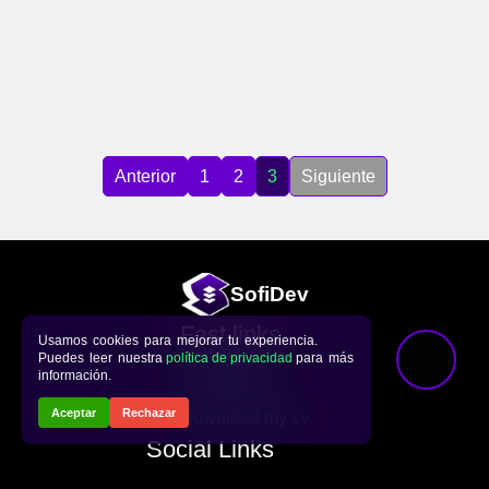
Anterior
1
2
3
Siguiente
Sofi
Dev
Fast links
Usamos cookies para mejorar tu experiencia.
Puedes leer nuestra
política de privacidad
para más
Repository
información.
Visit my Blog
Aceptar
Rechazar
Download my cv
Social Links