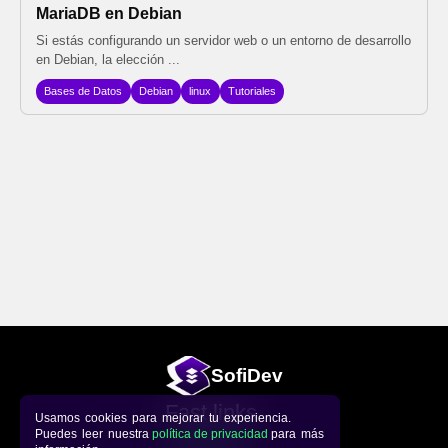
MariaDB en Debian
Si estás configurando un servidor web o un entorno de desarrollo
en Debian, la elección ...
Bases de Datos
Debian
linux
Tutoriales
Sofi
Dev
Fast links
Usamos cookies para mejorar tu experiencia.
Puedes leer nuestra
política de privacidad
para más
Repository